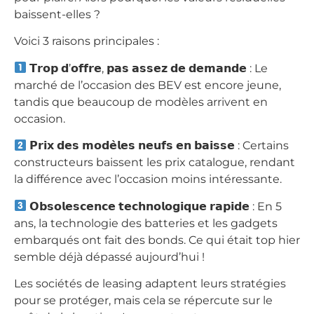
baissent-elles ?
Voici 3 raisons principales :
𝗧𝗿𝗼𝗽 𝗱’𝗼𝗳𝗳𝗿𝗲, 𝗽𝗮𝘀 𝗮𝘀𝘀𝗲𝘇 𝗱𝗲 𝗱𝗲𝗺𝗮𝗻𝗱𝗲 : Le
marché de l’occasion des BEV est encore jeune,
tandis que beaucoup de modèles arrivent en
occasion.
𝗣𝗿𝗶𝘅 𝗱𝗲𝘀 𝗺𝗼𝗱𝗲̀𝗹𝗲𝘀 𝗻𝗲𝘂𝗳𝘀 𝗲𝗻 𝗯𝗮𝗶𝘀𝘀𝗲 : Certains
constructeurs baissent les prix catalogue, rendant
la différence avec l’occasion moins intéressante.
𝗢𝗯𝘀𝗼𝗹𝗲𝘀𝗰𝗲𝗻𝗰𝗲 𝘁𝗲𝗰𝗵𝗻𝗼𝗹𝗼𝗴𝗶𝗾𝘂𝗲 𝗿𝗮𝗽𝗶𝗱𝗲 : En 5
ans, la technologie des batteries et les gadgets
embarqués ont fait des bonds. Ce qui était top hier
semble déjà dépassé aujourd’hui !
Les sociétés de leasing adaptent leurs stratégies
pour se protéger, mais cela se répercute sur le