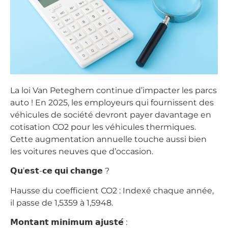
La loi Van Peteghem continue d’impacter les parcs
auto ! En 2025, les employeurs qui fournissent des
véhicules de société devront payer davantage en
cotisation CO2 pour les véhicules thermiques.
Cette augmentation annuelle touche aussi bien
les voitures neuves que d’occasion.
𝗤𝘂’𝗲𝘀𝘁-𝗰𝗲 𝗾𝘂𝗶 𝗰𝗵𝗮𝗻𝗴𝗲 ?
Hausse du coefficient CO2 : Indexé chaque année,
il passe de 1,5359 à 1,5948.
𝗠𝗼𝗻𝘁𝗮𝗻𝘁 𝗺𝗶𝗻𝗶𝗺𝘂𝗺 𝗮𝗷𝘂𝘀𝘁𝗲́ :