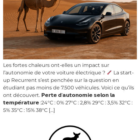
Les fortes chaleurs ont-elles un impact sur
l’autonomie de votre voiture électrique ?
La start-
up Recurrent s’est penchée sur la question en
étudiant pas moins de 7.500 véhicules. Voici ce qu’ils
ont découvert. 𝗣𝗲𝗿𝘁𝗲 𝗱’𝗮𝘂𝘁𝗼𝗻𝗼𝗺𝗶𝗲 𝘀𝗲𝗹𝗼𝗻 𝗹𝗮
𝘁𝗲𝗺𝗽𝗲́𝗿𝗮𝘁𝘂𝗿𝗲 :24°C : 0% 27°C : 2,8% 29°C : 3,5% 32°C :
5% 35°C : 15% 38°C […]